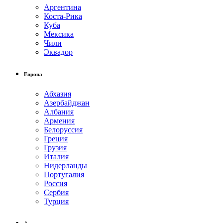
Аргентина
Коста-Рика
Куба
Мексика
Чили
Эквадор
Европа
Абхазия
Азербайджан
Албания
Армения
Белоруссия
Греция
Грузия
Италия
Нидерланды
Португалия
Россия
Сербия
Турция