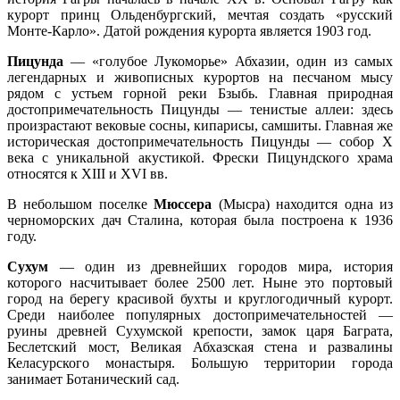
курорт принц Ольденбургский, мечтая создать «русский
Монте-Карло». Датой рождения курорта является 1903 год.
Пицунда
— «голубое Лукоморье» Абхазии, один из самых
легендарных и живописных курортов на песчаном мысу
рядом с устьем горной реки Бзыбь. Главная природная
достопримечательность Пицунды — тенистые аллеи: здесь
произрастают вековые сосны, кипарисы, самшиты. Главная же
историческая достопримечательность Пицунды — собор X
века с уникальной акустикой. Фрески Пицундского храма
относятся к XIII и XVI вв.
В небольшом поселке
Мюссера
(Мысра) находится одна из
черноморских дач Сталина, которая была построена к 1936
году.
Сухум
— один из древнейших городов мира, история
которого насчитывает более 2500 лет. Ныне это портовый
город на берегу красивой бухты и круглогодичный курорт.
Среди наиболее популярных достопримечательностей —
руины древней Сухумской крепости, замок царя Баграта,
Беслетский мост, Великая Абхазская стена и развалины
Келасурского монастыря. Большую территории города
занимает Ботанический сад.