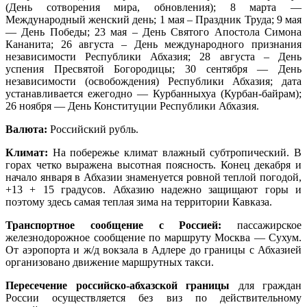
(День сотворения мира, обновления); 8 марта —
Международный женский день; 1 мая – Праздник Труда; 9 мая
— День Победы; 23 мая – День Святого Апостола Симона
Кананита; 26 августа – День международного признания
независимости Республики Абхазия; 28 августа – День
успения Пресвятой Богородицы; 30 сентября — День
независимости (освобождения) Республики Абхазия; дата
устанавливается ежегодно — Курбанныхуа (Курбан-байрам);
26 ноября — День Конституции Республики Абхазия.
Валюта:
Российский рубль.
Климат:
На побережье климат влажный субтропический. В
горах четко выражена высотная поясность. Конец декабря и
начало января в Абхазии знаменуется ровной теплой погодой,
+13 + 15 градусов. Абхазию надежно защищают горы и
поэтому здесь самая теплая зима на территории Кавказа.
Транспортное сообщение с Россией:
пассажирское
железнодорожное сообщение по маршруту Москва — Сухум.
От аэропорта и ж/д вокзала в Адлере до границы с Абхазией
организовано движение маршрутных такси.
Пересечение российско-абхазской границы
для граждан
России осуществляется без виз по действительному