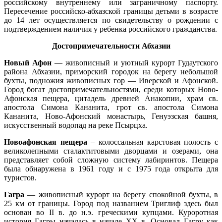
российскому внутреннему или заграничному паспорту.
Пересечение российско-абхазской границы детьми в возрасте
до 14 лет осуществляется по свидетельству о рождении с
подтверждением наличия у ребенка российского гражданства.
Достопримечательности Абхазии
Новый Афон
— живописный и уютный курорт Гудаутского
района Абхазии, приморский городок на берегу небольшой
бухты, подножия живописных гор — Иверской и Афонской.
Город богат достопримечательностями, среди которых Ново-
Афонская пещера, цитадель древней Анакопии, храм св.
апостола Симона Кананита, грот св. апостола Симона
Кананита, Ново-Афонский монастырь, Генуэзская башня,
искусственный водопад на реке Псырцха.
Новоафонская пещера
– колоссальная карстовая полость с
великолепными сталактитовыми дворцами и озерами, она
представляет собой сложную систему лабиринтов. Пещера
была обнаружена в 1961 году и с 1975 года открыта для
туристов.
Гагра
— живописный курорт на берегу спокойной бухты, в
25 км от границы. Город под названием Триглиф здесь был
основан во II в. до н.э. греческими купцами. Куроротная
история Гагры началась в начале XX в. Основал Гагру как