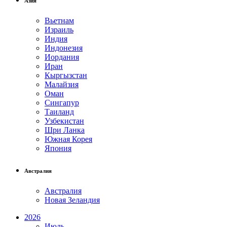
Азия
Вьетнам
Израиль
Индия
Индонезия
Иордания
Иран
Кыргызстан
Малайзия
Оман
Сингапур
Таиланд
Узбекистан
Шри Ланка
Южная Корея
Япония
Австралия
Австралия
Новая Зеландия
2026
Июль