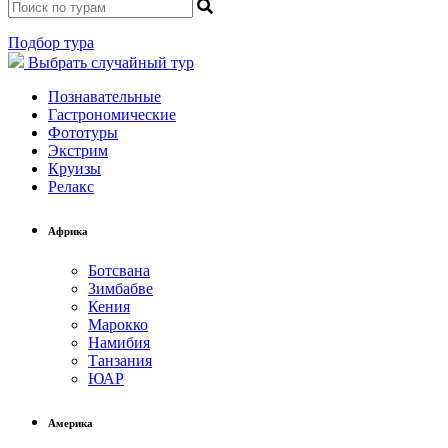
Подбор тура
Выбрать
случайный тур
Познавательные
Гастрономические
Фототуры
Экстрим
Круизы
Релакс
Африка
Ботсвана
Зимбабве
Кения
Марокко
Намибия
Танзания
ЮАР
Америка