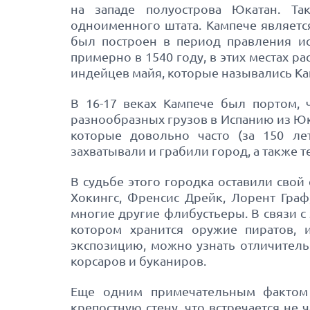
на западе полуострова Юкатан. Та
одноименного штата. Кампече являетс
был построен в период правления ис
примерно в 1540 году, в этих местах 
индейцев майя, которые назывались Ка
В 16-17 веках Кампече был портом, 
разнообразных грузов в Испанию из Юк
которые довольно часто (за 150 лет
захватывали и грабили город, а также 
В судьбе этого городка оставили свой
Хокингс, Френсис Дрейк, Лорент Граф
многие другие флибустьеры. В связи с
котором хранится оружие пиратов, 
экспозицию, можно узнать отличитель
корсаров и буканиров.
Еще одним примечательным фактом 
крепостную стену, что встречается не