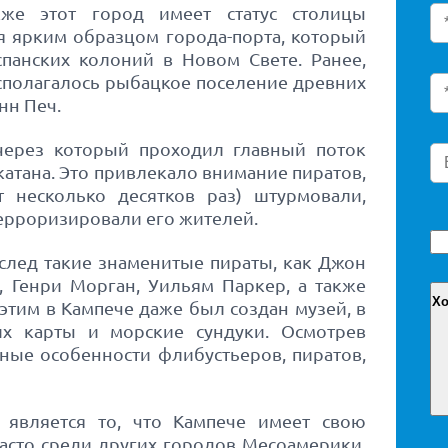
кже этот город имеет статус столицы
я ярким образцом города-порта, который
панских колоний в Новом Свете. Ранее,
располагалось рыбацкое поселение древних
нн Печ.
через который проходил главный поток
атана. Это привлекало внимание пиратов,
 несколько десятков раз) штурмовали,
терроризировали его жителей.
 след такие знаменитые пираты, как Джон
, Генри Морган, Уильям Паркер, а также
 этим в Кампече даже был создан музей, в
их карты и морские сундуки. Осмотрев
ные особенности флибустьеров, пиратов,
является то, что Кампече имеет свою
 часто среди других городов Месоамерики.