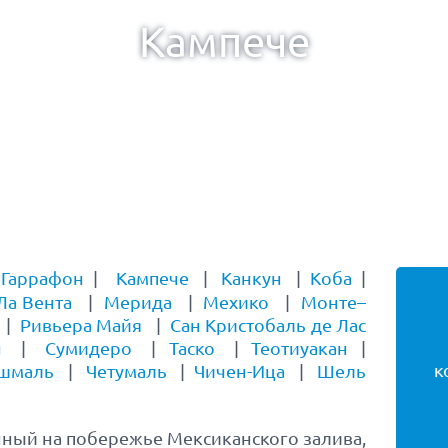
Кампече
|
Гаррафон
|
Кампече
|
Канкун
|
Коба
|
Ла Вента
|
Мерида
|
Мехико
|
Монте–
|
Ривьера Майя
|
Сан Кристобаль де Лас
н
|
Сумидеро
|
Таско
|
Теотиуакан
|
к
шмаль
|
Четумаль
|
Чичен-Ица
|
Шель
нный на побережье Мексиканского залива,