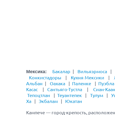
Бакалар
|
Вильяэрмоса
Мексика:
Конкистадоры
|
Кухня Мексики
|
Альбан
|
Оахака
|
Паленке
|
Пуэбла
Касас
|
Сантьяго-Тустла
|
Сиан-Каа
Тепоцтлан
|
Теуантепек
|
Тулум
|
У
Ха
|
Экбалам
|
Юкатан
Кампече — город-крепость, расположе