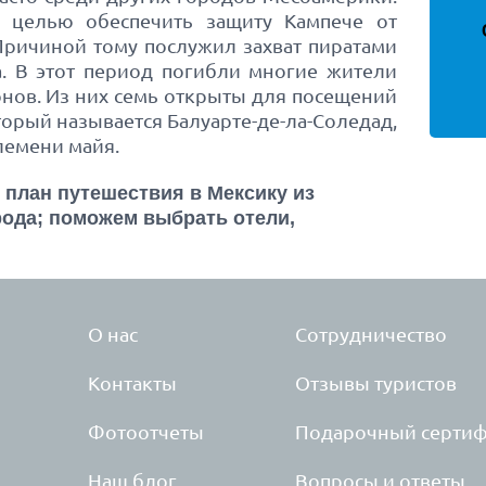
 целью обеспечить защиту Кампече от
Причиной тому послужил захват пиратами
а. В этот период погибли многие жители
онов. Из них семь открыты для посещений
оторый называется Балуарте-де-ла-Соледад,
лемени майя.
план путешествия в Мексику из
рода; поможем выбрать отели,
О нас
Сотрудничество
Контакты
Отзывы туристов
Фотоотчеты
Подарочный сертиф
Наш блог
Вопросы и ответы