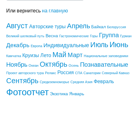
Санкт-Петербург,
ул. Рубинштейна, д. 15-17, офис 251
Или вернитесь
на главную
Август
Апрель
Авторские туры
Байкал
Белоруссия
Группа
Весна
Великий шелковый путь
Гастрономические
Горы
Гурман
Июнь
Июль
Декабрь
Индивидуальные
Европа
Май
Март
Круизы
Лето
Камчатка
Национальные заповедники
Октябрь
Ноябрь
Познавательные
Океан
Осень
Россия
Проект авторского тура
Релакс
СПА
Санатории
Северный Кавказ
Сентябрь
Февраль
Средиземноморье
Средняя Азия
Фотоотчет
Экзотика
Январь