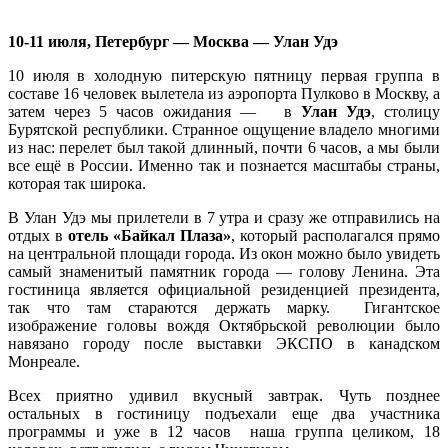
10-11 июля, Петербург — Москва — Улан Удэ
10 июля в холодную питерскую пятницу первая группа в
составе 16 человек вылетела из аэропорта Пулково в Москву, а
затем через 5 часов ожидания — в
Улан Удэ
, столицу
Бурятской республики. Странное ощущение владело многими
из нас: перелет был такой длинный, почти 6 часов, а мы были
все ещё в России. Именно так и познается масштабы страны,
которая так широка.
В Улан Удэ мы прилетели в 7 утра и сразу же отправились на
отдых в
отель «Байкал Плаза»
, который располагался прямо
на центральной площади города. Из окон можно было увидеть
самый знаменитый памятник города — голову Ленина. Эта
гостиница является официальной резиденцией президента,
так что там стараются держать марку. Гигантское
изображение головы вождя Октябрьской революции было
навязано городу после выставки ЭКСПО в канадском
Монреале.
Всех приятно удивил вкусный завтрак. Чуть позднее
остальных в гостиницу подъехали еще два участника
программы и уже в 12 часов наша группа целиком, 18