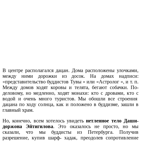
В центре располагался дацан. Дома расположены улочками,
между ними дорожки из досок. На домах надписи:
«представительство буддистов Тувы » или «Астролог «, и т. п.
Между домов ходят коровы и телята, бегают собачки. По-
деловому, но медленно, ходят монахи: кто с дровами, кто с
водой и очень много туристов. Мы обошли все строения
дацана по ходу солнца, как и положено в буддизме, зашли в
главный храм.
Но, конечно, всем хотелось увидеть
нетленное тело Даши-
доржона Эйтигилова
. Это оказалось не просто, но мы
сказали, что мы буддисты из Петербурга. Получив
разрешение, купив шарф- хадак, преодолев сопротивление