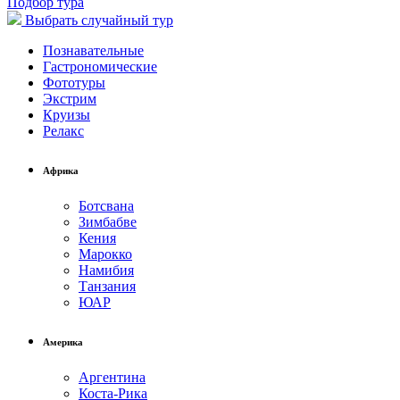
Подбор тура
Выбрать
случайный тур
Познавательные
Гастрономические
Фототуры
Экстрим
Круизы
Релакс
Африка
Ботсвана
Зимбабве
Кения
Марокко
Намибия
Танзания
ЮАР
Америка
Аргентина
Коста-Рика