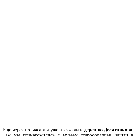
Еще через полчаса мы уже въезжали в
деревню Десятниково
.
Там мы познакомились с музеем старообрядцев, зашли в