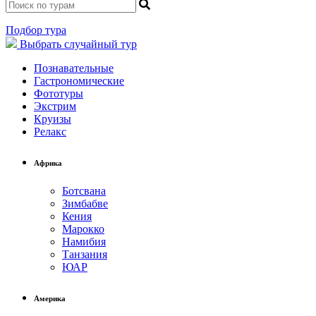
Подбор тура
Выбрать
случайный тур
Познавательные
Гастрономические
Фототуры
Экстрим
Круизы
Релакс
Африка
Ботсвана
Зимбабве
Кения
Марокко
Намибия
Танзания
ЮАР
Америка