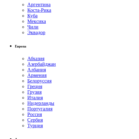
Аргентина
Коста-Рика
Куба
Мексика
Чили
Эквадор
Европа
Абхазия
Азербайджан
Албания
Армения
Белоруссия
Греция
Грузия
Италия
Нидерланды
Португалия
Россия
Сербия
Турция