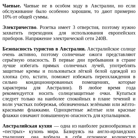
Чаевые.
Чаевые не в особом ходу в Австралии, но если
обслуживание было особенно хорошим, то дают примерно
10% от общей суммы.
Электричество
. Розетка имеет 3 отверстия, поэтому нужно
захватить переходник для использования европейских
приборов. Напряжение электрической сети 240В.
Безопасность туристов в Австралии.
Австралийское солнце
очень активно, поэтому солнечные ожоги представляют
серьёзную опасность. В первые дни пребывания в стране
лучше избегать прямых солнечных лучей, употреблять
защитные кремы и пользоваться лёгкой белой одеждой из
хлопка (это, кстати, поможет избежать переохлаждения в
сильно кондиционированных помещениях, которые
характерны для Австралии). В любое время года
рекомендуется носить солнцезащитные очки. Купаться
следует только на наиболее спокойных в плане течений и
волн участках побережья, обозначенных зелёными или жёлто-
красными флажками. Одноцветные жёлтые или красные
флажки означают повышенную опасность для купальщиков.
Австралийская кухня
— одна из наиболее разнообразных и
«пестрых» кухонь мира. Базируясь на англо-ирландских
традициях, она вобрала в себя огромное количество