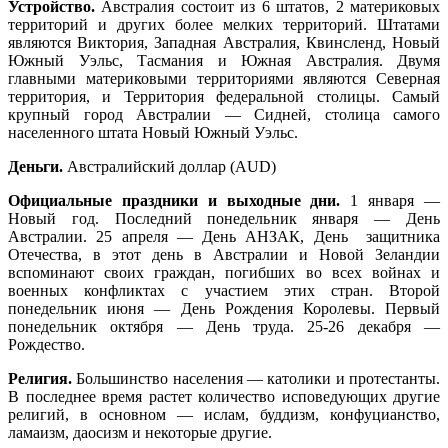
Устройство.
Австралия состоит из 6 штатов, 2 материковых
территорий и других более мелких территорий. Штатами
являются Виктория, Западная Австралия, Квинсленд, Новый
Южный Уэльс, Тасмания и Южная Австралия. Двумя
главными материковыми территориями являются Северная
территория, и Территория федеральной столицы. Самый
крупный город Австралии — Сидней, столица самого
населенного штата Новый Южный Уэльс.
Деньги.
Австралийский доллар (AUD)
Официальные праздники и выходные дни.
1 января —
Новый год. Последний понедельник января — День
Австралии. 25 апреля — День АНЗАК, День защитника
Отечества, в этот день в Австралии и Новой Зеландии
вспоминают своих граждан, погибших во всех войнах и
военных конфликтах с участием этих стран. Второй
понедельник июня — День Рождения Королевы. Первый
понедельник октября — День труда. 25-26 декабря —
Рождество.
Религия.
Большинство населения — католики и протестанты.
В последнее время растет количество исповедующих другие
религий, в основном — ислам, буддизм, конфуцианство,
ламаизм, даосизм и некоторые другие.