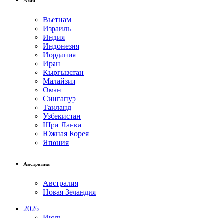
Азия
Вьетнам
Израиль
Индия
Индонезия
Иордания
Иран
Кыргызстан
Малайзия
Оман
Сингапур
Таиланд
Узбекистан
Шри Ланка
Южная Корея
Япония
Австралия
Австралия
Новая Зеландия
2026
Июль