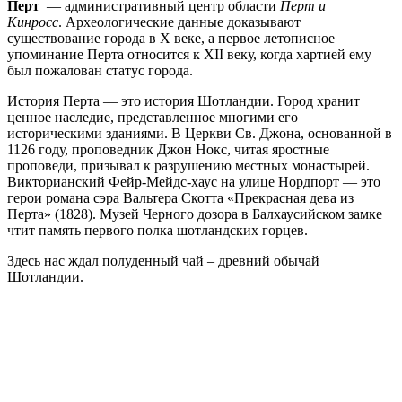
Перт
— административный центр области
Перт и
Кинросс
. Археологические данные доказывают
существование города в X веке, а первое летописное
упоминание Перта относится к XII веку, когда хартией ему
был пожалован статус города.
История Перта — это история Шотландии. Город хранит
ценное наследие, представленное многими его
историческими зданиями. В Церкви Св. Джона, основанной в
1126 году, проповедник Джон Нокс, читая яростные
проповеди, призывал к разрушению местных монастырей.
Викторианский Фейр-Мейдс-хаус на улице Нордпорт — это
герои романа сэра Вальтера Скотта «Прекрасная дева из
Перта» (1828). Музей Черного дозора в Балхаусийском замке
чтит память первого полка шотландских горцев.
Здесь нас ждал полуденный чай – древний обычай
Шотландии.