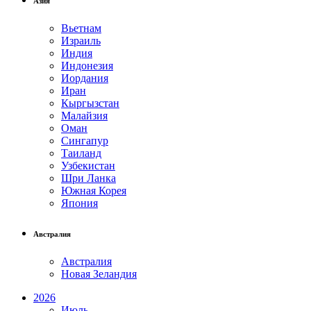
Азия
Вьетнам
Израиль
Индия
Индонезия
Иордания
Иран
Кыргызстан
Малайзия
Оман
Сингапур
Таиланд
Узбекистан
Шри Ланка
Южная Корея
Япония
Австралия
Австралия
Новая Зеландия
2026
Июль