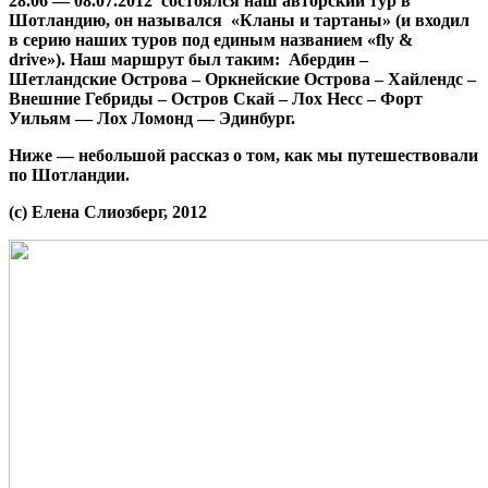
28.06 — 08.07.2012
состоялся наш авторский тур в
Шотландию, он назывался «Кланы и тартаны» (и входил
в серию наших туров под единым названием «fly &
drive»). Наш маршрут был таким: Абердин –
Шетландские Острова – Оркнейские Острова – Хайлендс –
Внешние Гебриды – Остров Скай – Лох Несс – Форт
Уильям — Лох Ломонд — Эдинбург.
Ниже — небольшой рассказ о том, как мы путешествовали
по
Шотландии
.
(с) Елена Слиозберг, 2012