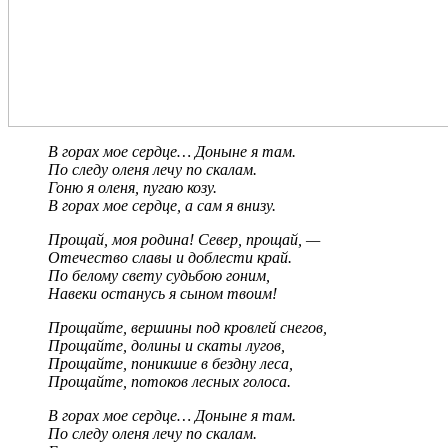
В горах мое сердце… Доныне я там.
По следу оленя лечу по скалам.
Гоню я оленя, пугаю козу.
В горах мое сердце, а сам я внизу.
Прощай, моя родина! Север, прощай, —
Отечество славы и доблести край.
По белому свету судьбою гоним,
Навеки останусь я сыном твоим!
Прощайте, вершины под кровлей снегов,
Прощайте, долины и скаты лугов,
Прощайте, поникшие в бездну леса,
Прощайте, потоков лесных голоса.
В горах мое сердце… Доныне я там.
По следу оленя лечу по скалам.