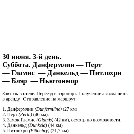
30 июня. 3-й день.
Суббота. Данфермлин — Перт
— Гламис — Данкельд — Питлохри
— Блэр — Ньютонмор
Завтрак в отеле. Переезд в аэропорт. Получение автомашины
в аренду. Отправление на маршрут:
1. Данфермлин
(Dunfermline)
(27 км)
2. Перт
(Perth)
(46 км).
3. Замок Гламис
(Glamis)
(42 км), осмотр по возможности.
4. Данкельд
(Dunkeld)
(44 км)
5. Питлохри
(Pitlochry)
(21,7 км)