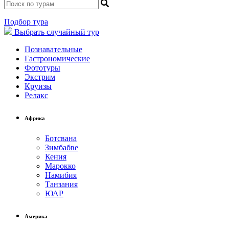
Подбор тура
Выбрать
случайный тур
Познавательные
Гастрономические
Фототуры
Экстрим
Круизы
Релакс
Африка
Ботсвана
Зимбабве
Кения
Марокко
Намибия
Танзания
ЮАР
Америка