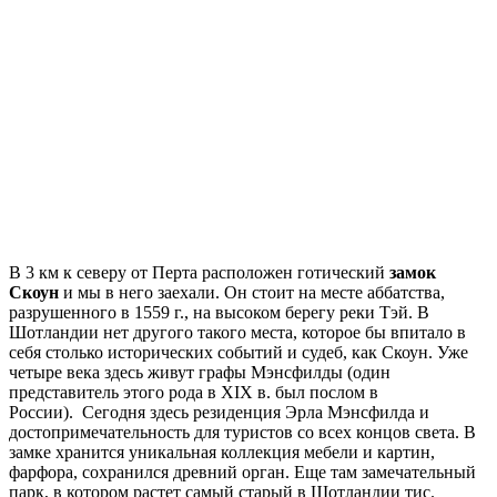
В 3 км к северу от Перта расположен готический
замок
Скоун
и мы в него заехали. Он стоит на месте аббатства,
разрушенного в 1559 г., на высоком берегу реки Тэй. В
Шотландии нет другого такого места, которое бы впитало в
себя столько исторических событий и судеб, как Скоун. Уже
четыре века здесь живут графы Мэнсфилды (один
представитель этого рода в XIX в. был послом в
России). Сегодня здесь резиденция Эрла Мэнсфилда и
достопримечательность для туристов со всех концов света. В
замке хранится уникальная коллекция мебели и картин,
фарфора, сохранился древний орган. Еще там замечательный
парк, в котором растет самый старый в Шотландии тис.