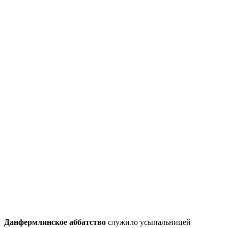
Данфермлинское аббатство
служило усыпальницей