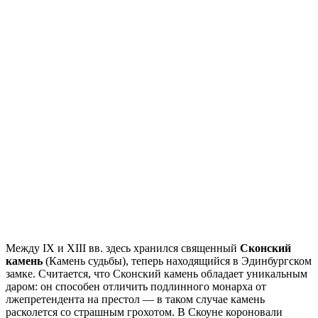
Между IX и XIII вв. здесь хранился священный
Сконский
камень
(Камень судьбы), теперь находящийся в Эдинбургском
замке. Считается, что Сконский камень обладает уникальным
даром: он способен отличить подлинного монарха от
лжепретендента на престол — в таком случае камень
расколется со страшным грохотом. В Скоуне короновали