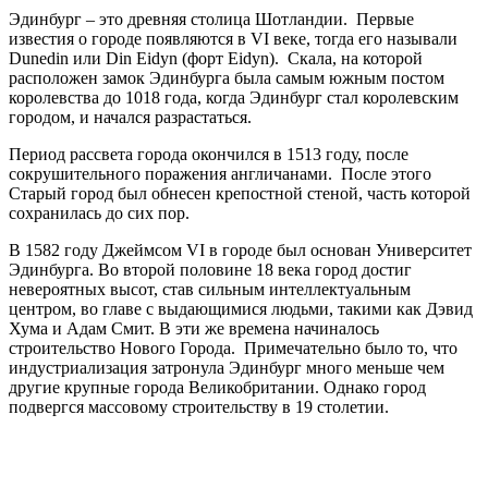
Эдинбург – это древняя столица Шотландии. Первые
известия о городе появляются в VI веке, тогда его называли
Dunedin или Din Eidyn (форт Eidyn). Скала, на которой
расположен замок Эдинбурга была самым южным постом
королевства до 1018 года, когда Эдинбург стал королевским
городом, и начался разрастаться.
Период рассвета города окончился в 1513 году, после
сокрушительного поражения англичанами. После этого
Старый город был обнесен крепостной стеной, часть которой
сохранилась до сих пор.
В 1582 году Джеймсом VI в городе был основан Университет
Эдинбурга. Во второй половине 18 века город достиг
невероятных высот, став сильным интеллектуальным
центром, во главе с выдающимися людьми, такими как Дэвид
Хума и Адам Смит. В эти же времена начиналось
строительство Нового Города. Примечательно было то, что
индустриализация затронула Эдинбург много меньше чем
другие крупные города Великобритании. Однако город
подвергся массовому строительству в 19 столетии.