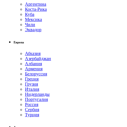
Аргентина
Коста-Рика
Куба
Мексика
Чили
Эквадор
Европа
Абхазия
Азербайджан
Албания
Армения
Белоруссия
Греция
Грузия
Италия
Нидерланды
Португалия
Россия
Сербия
Турция