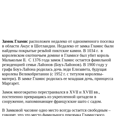
Замок Гламис
расположен недалеко от одноименного поселка
в области
Ангус
в Шотландии. Недалеко от замка Гламис были
найдены покрытые резьбой пиктские камни. В 1034 г. в
королевском охотничьем домике в Гламисе был убит король
Малькольм II. С 1376 года замок Гламис остается фамильной
резиденцией семьи Лайонов (Боуз-Лайонов). В 1900 году у
графа Боуз-Лайона родилась дочь леди Елизавета, будущая
королева Великобритании (с 1952 г. с титулом королевы-
матери). В замке Гламис родилась ее младшая дочь, принцесса
Маргарет.
Замок многократно перестраивался в XVII и XVIII вв.,
постепенно превращаясь из укрепленной цитадели в
сооружение, напоминающее французские шато с садом.
В Замковой часовне одно место всегда остается свободным –
говорят, что это место фамильного призрака Гламисского