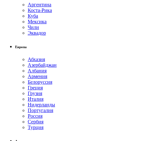
Аргентина
Коста-Рика
Куба
Мексика
Чили
Эквадор
Европа
Абхазия
Азербайджан
Албания
Армения
Белоруссия
Греция
Грузия
Италия
Нидерланды
Португалия
Россия
Сербия
Турция