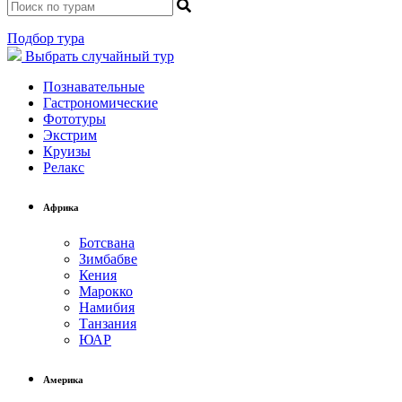
Подбор тура
Выбрать
случайный тур
Познавательные
Гастрономические
Фототуры
Экстрим
Круизы
Релакс
Африка
Ботсвана
Зимбабве
Кения
Марокко
Намибия
Танзания
ЮАР
Америка