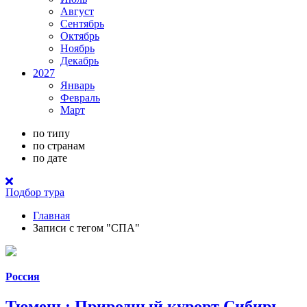
Август
Сентябрь
Октябрь
Ноябрь
Декабрь
2027
Январь
Февраль
Март
по типу
по странам
по дате
Подбор тура
Главная
Записи с тегом "СПА"
Россия
Тюмень: Природный курорт Сибирь