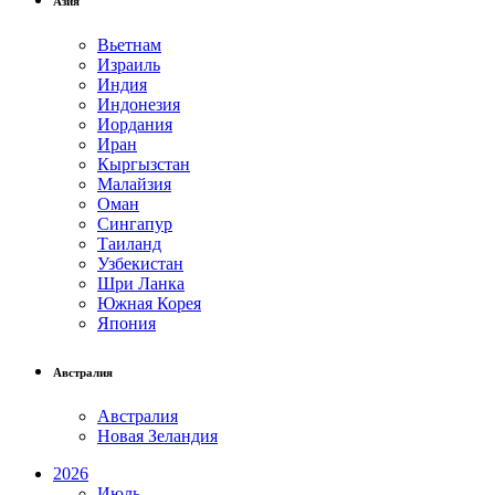
Азия
Вьетнам
Израиль
Индия
Индонезия
Иордания
Иран
Кыргызстан
Малайзия
Оман
Сингапур
Таиланд
Узбекистан
Шри Ланка
Южная Корея
Япония
Австралия
Австралия
Новая Зеландия
2026
Июль