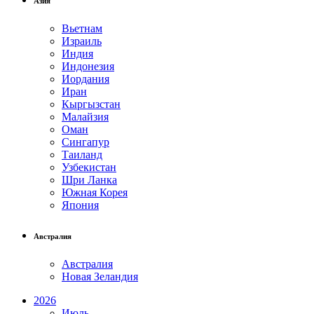
Азия
Вьетнам
Израиль
Индия
Индонезия
Иордания
Иран
Кыргызстан
Малайзия
Оман
Сингапур
Таиланд
Узбекистан
Шри Ланка
Южная Корея
Япония
Австралия
Австралия
Новая Зеландия
2026
Июль