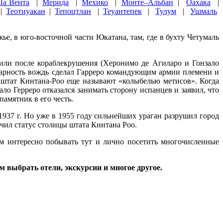
Ла Вента
|
Мерида
|
Мехико
|
Монте–Альбан
|
Оахака
|
|
Теотиуакан
|
Тепоцтлан
|
Теуантепек
|
Тулум
|
Ушмаль
жье, в юго-восточной части Юкатана, там, где в бухту Четумаль
или после кораблекрушения (Херонимо де Агиларо и Гонзало
одарность вождь сделал Гарреро командующим армии племени и
у штат Кинтана-Роо еще называют «колыбелью метисов». Когда
о Герреро отказался занимать сторону испанцев и заявил, что
памятник в его честь.
1937 г. Но уже в 1955 году сильнейших ураган разрушил город
учил статус столицы штата Кинтана Роо.
там интересно побывать тут и лично посетить многочисленные
 выбрать отели, экскурсии и многое другое.