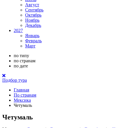
Август
Сентябрь
Октябрь
Ноябрь
Декабрь
2027
Январь
Февраль
Март
по типу
по странам
по дате
Подбор тура
Главная
По странам
Мексика
Четумаль
Четумаль