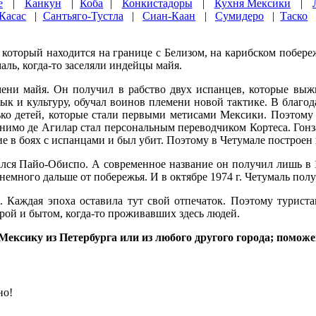
е
|
Канкун
|
Коба
|
Конкистадоры
|
Кухня Мексики
|
Касас
|
Сантьяго-Тустла
|
Сиан-Каан
|
Сумидеро
|
Таско
, который находится на границе с Белизом, на карибском побере
аль, когда-то заселяли индейцы майя.
мени майя. Он получил в рабство двух испанцев, которые выж
ык и культуру, обучал воинов племени новой тактике. В благ
олько детей, которые стали первыми метисами Мексики. Поэтом
нимо де Агилар стал персональным переводчиком Кортеса. Гонзал
е в боях с испанцами и был убит. Поэтому в Четумале построен 
ался Пайо-Обиспо. А современное название он получил лишь в 
емного дальше от побережья. И в октябре 1974 г. Четумаль пол
а. Каждая эпоха оставила тут свой отпечаток. Поэтому турис
рой и бытом, когда-то проживавших здесь людей.
ксику из Петербурга или из любого другого города; поможем
но!