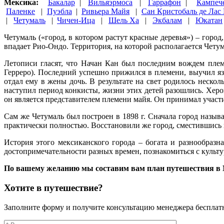
Мексика:
Бакалар
|
Вильяэрмоса
|
Гаррафон
|
Кампеч
Паленке
|
Пуэбла
|
Ривьера Майя
|
Сан Кристобаль де Лас 
|
Четумаль
|
Чичен-Ица
|
Шель Ха
|
Экбалам
|
Юкатан
Четумаль («город, в котором растут красные деревья») – город
впадает Рио-Ондо. Территория, на которой располагается Четум
Летописи гласят, что Начан Кан был последним вождем пле
Герреро). Последний успешно прижился в племени, выучил яз
отдал ему в жены дочь. В результате на свет родилось неск
наступил период конкисты, жизни этих детей разошлись. Херо
он является представителем племени майя. Он принимал участи
Сам же Четумаль был построен в 1898 г. Сначала город назыв
практически полностью. Восстановили же город, сместившись н
История этого мексиканского города – богата и разнообразн
достопримечательности разных времен, познакомиться с культу
По вашему желанию мы составим вам план путешествия в Ме
Хотите в путешествие?
Заполните форму и получите консультацию менеджера бесплат