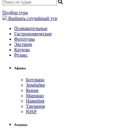
Подбор тура
Выбрать
случайный тур
Познавательные
Гастрономические
Фототуры
Экстрим
Круизы
Релакс
Африка
Ботсвана
Зимбабве
Кения
Марокко
Намибия
Танзания
ЮАР
Америка