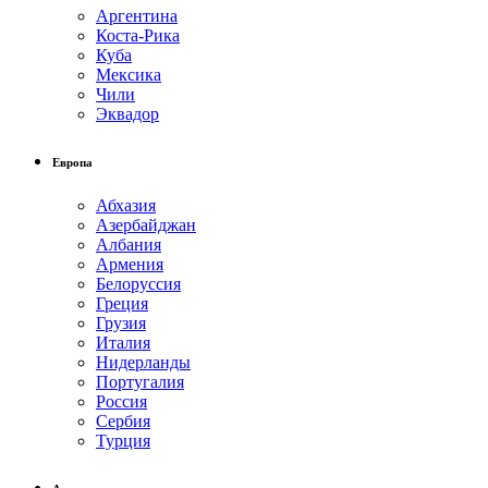
Аргентина
Коста-Рика
Куба
Мексика
Чили
Эквадор
Европа
Абхазия
Азербайджан
Албания
Армения
Белоруссия
Греция
Грузия
Италия
Нидерланды
Португалия
Россия
Сербия
Турция